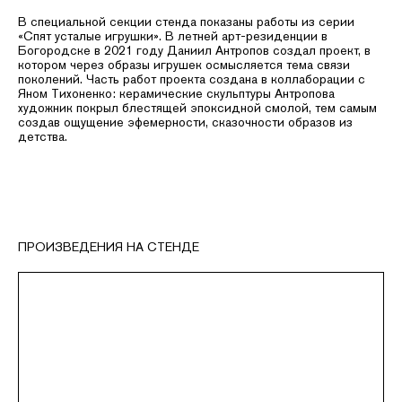
В специальной секции стенда показаны работы из серии
«Спят усталые игрушки». В летней арт-резиденции в
Богородске в 2021 году Даниил Антропов создал проект, в
котором через образы игрушек осмысляется тема связи
поколений. Часть работ проекта создана в коллаборации с
Яном Тихоненко: керамические скульптуры Антропова
художник покрыл блестящей эпоксидной смолой, тем самым
создав ощущение эфемерности, сказочности образов из
детства.
ПРОИЗВЕДЕНИЯ НА СТЕНДЕ