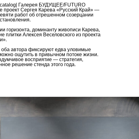
 |catalog| Галерея БУДУЩЕЕ/FUTURO
де проект Сергея Карева «Русский Край» —
евяти работ об отрешенном созерцании
 становления.
ии горизонта, доминанту живописи Карева,
е плитки Алексея Веселовского из проекта
и».
, оба автора фиксируют едва уловимые
можно ощутить в привычном потоке жизни.
вдумчивое восприятие — стратегия,
ное решение стенда этого года.