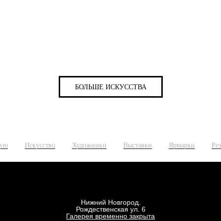
БОЛЬШЕ ИСКУССТВА
ную
Искусство
Художники
Выставки
Ярмарки
Ре
Нижний Новгород.
Рождественская ул. 6
Галерея временно закрыта