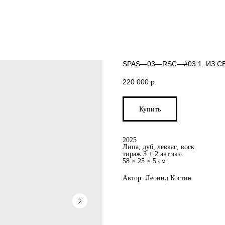
SPAS—03—RSC—#03.1. ИЗ С
220 000
р.
Купить
2025
Липа, дуб, левкас, воск
тираж 3 + 2 авт.экз.
58 × 25 × 5 см
Автор: Леонид Костин