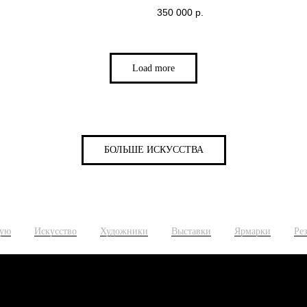
350 000
р.
Load more
БОЛЬШЕ ИСКУССТВА
ную
Искусство
Художники
Выставки
Ярмарки
Ре