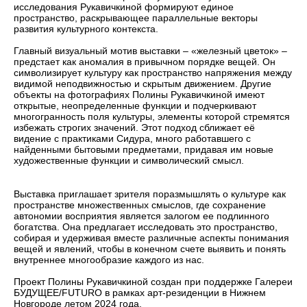
исследования Рукавичкиной формируют единое
пространство, раскрывающее параллельные векторы
развития культурного контекста.
Главный визуальный мотив выставки – «железный цветок» –
предстает как аномалия в привычном порядке вещей. Он
символизирует культуру как пространство напряжения между
видимой неподвижностью и скрытым движением. Другие
объекты на фотографиях Полины Рукавичкиной имеют
открытые, неопределенные функции и подчеркивают
многогранность поля культуры, элементы которой стремятся
избежать строгих значений. Этот подход сближает её
видение с практиками Сидура, много работавшего с
найденными бытовыми предметами, придавая им новые
художественные функции и символический смысл.
Выставка приглашает зрителя поразмышлять о культуре как
пространстве множественных смыслов, где сохранение
автономии восприятия является залогом ее подлинного
богатства. Она предлагает исследовать это пространство,
собирая и удерживая вместе различные аспекты понимания
вещей и явлений, чтобы в конечном счете выявить и понять
внутреннее многообразие каждого из нас.
Проект Полины Рукавичкиной создан при поддержке Галереи
БУДУЩЕЕ/FUTURO в рамках арт-резиденции в Нижнем
Новгороде летом 2024 года.