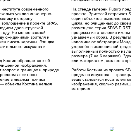
 институте современного
На стенде галереи Futuro пре
 сколько усилил инженерно-
проекта. Зрителей встречает
актику в сторону
серия объектов, выполненных
е воплощение в проекте SPAS,
цикла, но очищенных до своей
следием древнерусской
размещена серия SPAS FIRST 
 году. Не менее важной
процессы изготовления иконы —
ду ожиданиями зрителя и
узнаваемый образ. В результа
жен писать картины. Эти два
напоминают абстракции Мондри
зительного искусства и
укоренён в иконописной трад
выполненный полностью из ла
размера (7 на 6 вершков). Зде
д Костин обращается к её
или материалом, сколько с пр
и лишённой изображения,
т вопрос о границах и природе
Работы Костина из проекта SP
проектом лежит опыт
пределов искусства — границы
ение в нюансы техники
вещь становится носителем м
— объекты Костина нельзя
изображения, сколько размыш
материал.