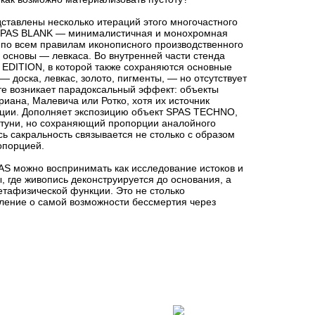
дставлены несколько итераций этого многочастного
 SPAS BLANK — минималистичная и монохромная
 по всем правилам иконописного производственного
 основы — левкаса. Во внутренней части стенда
EDITION, в которой также сохраняются основные
 доска, левкас, золото, пигменты, — но отсутствует
те возникает парадоксальный эффект: объекты
ана, Малевича или Ротко, хотя их источник
иции. Дополняет экспозицию объект SPAS TECHNO,
туни, но сохраняющий пропорции аналойного
сь сакральность связывается не столько с образом
опорцией.
AS можно воспринимать как исследование истоков и
, где живопись деконструируется до основания, а
етафизической функции. Это не столько
ление о самой возможности бессмертия через