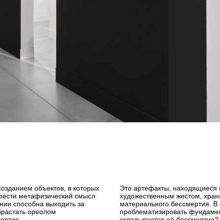
озданием объектов, в которых
Это артефакты, находящиеся 
брести метафизический смысл
художественным жестом, хран
ении способна выходить за
материального бессмертия. В 
брастать ореолом
проблематизировать фундамент
ертие.
складывается её бессмертие? 