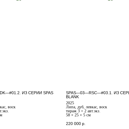
K—#01.2. ИЗ СЕРИИ SPAS
SPAS—03—RSC—#03.1. ИЗ СЕР
BLANK
2025
кас, воск
Липа, дуб, левкас, воск
т.экз.
тираж 3 + 2 авт.экз.
см
58 × 25 × 5 см
220 000
р.