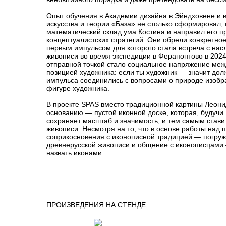
Опыт обучения в Академии дизайна в Эйндховене и в
искусства и теории «База» не столько сформировал,
математический склад ума Костина и направил его пр
концептуалистских стратегий. Они обрели конкретно
первым импульсом для которого стала встреча с на
живописи во время экспедиции в Ферапонтово в 2024
отправной точкой стало социальное напряжение меж
позицией художника: если ты художник — значит дол
импульса соединились с вопросами о природе изобра
фигуре художника.
В проекте SPAS вместо традиционной картины Леони
основанию — пустой иконной доске, которая, будуч
сохраняет масштаб и значимость, и тем самым стави
живописи. Несмотря на то, что в основе работы над 
соприкосновения с иконописной традицией — погруж
древнерусской живописи и общение с иконописцами 
назвать иконами.
ПРОИЗВЕДЕНИЯ НА СТЕНДЕ