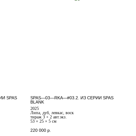
ИИ SPAS
SPAS—03—RKA—#03.2. ИЗ СЕРИИ SPAS
BLANK
2025
Липа, дуб, левкас, воск
тираж 3 + 2 авт.экз.
53 × 25 × 5 см
220 000
р.